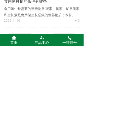
食用菌种植的条件有哪些
食用菌生长需要的营养物质 碳素、氮素、矿质元素
和生长素是食用菌生长必须的营养物质；木材、木
2025-11-06
9
屑等富含纤维素、半纤维素、木质素，是食用菌需
넶
要的碳素营养。
上一页
1
/
3
下一页
낀
뀒
끅
首页
产品中心
一键拨号
公司名称：
河南东莲生物科技有限公司
400-000-7887