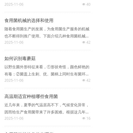
理；如果使用的药物浓度较高，则需采取石灰水浸
2025-11-06
40
的标志，即菌膜已破，菌盖尚未完全开展，尚有少
넶
泡菌袋的办法予以解决。
许内卷，形成“铜锣边”；菌褶已全部伸长由白色转
为黄褐色或深褐色时，为香菇最适宜的采收期。适
食用菌机械的选择和使用
时采收的香菇，色泽鲜艳，香味浓，菌盖厚，肉质
随着食用菌生产的发展，为食用菌生产服务的机械
软韧。
也不断得到推广使用。下面介绍几种食用菌机械的
2025-11-06
42
选择和使用方法，供参考。
넶
如何识别毒蘑菇
以野生菌外形特征来看，①形状奇怪，颜色鲜艳的
有毒；②菌盖上生刺、疣、菌柄上同时生有菌环和
2025-11-06
42
菌托的有毒；③菌柄（根）不生蛆、不生虫、鸟不
넶
啄，鼠兽不吃的有毒；④嗅之有臭味，无菌香味，
味道辛辣，极苦的有毒；⑤菌体受伤伤口变色、液
高温期适宜种植哪些食用菌
汁混浊的有毒（见手青、黑见手等常见菌除外）；
近几年来，夏季的气温居高不下，气候变化异常，
⑥生长于阴暗潮湿和污秽地方的野生菌有时带毒；
因而给生产食用菌带来了许多困难。根据这几年的
⑦与葱、蒜、大米、银器、灯芯共煮呈现乌黑色的
2025-11-06
16
实践经验，在高温期可以种植的食用菌有：草菇、
넶
有毒等
灵芝、平菇、毛木耳、鸡腿菇、高温蘑菇等品种。