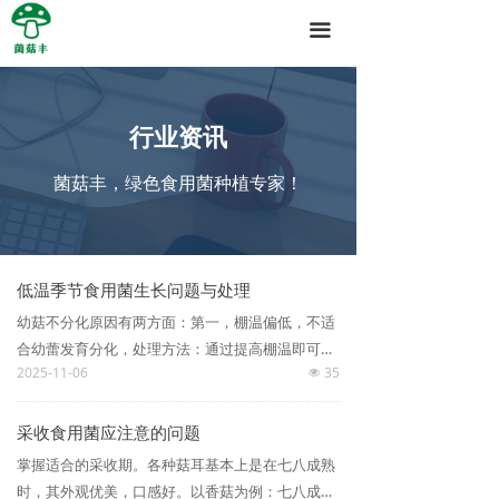
끀
行业资讯
菌菇丰，绿色食用菌种植专家！
低温季节食用菌生长问题与处理
幼菇不分化原因有两方面：第一，棚温偏低，不适
合幼蕾发育分化，处理方法：通过提高棚温即可解
2025-11-06
35
决；第二，药物影响，有的菇农使用大量农药拌
넶
料，发菌期间也喷洒农药，以防发生病害，结果使
菌袋内废气重，对菌丝发生抑制。处理方法：将料
采收食用菌应注意的问题
面破坏后，喷施6%石灰水溶液，每天两遍，连续2
掌握适合的采收期。各种菇耳基本上是在七八成熟
～3天，静养发菌，待再次现蕾时，即可正常管
时，其外观优美，口感好。以香菇为例：七八成熟