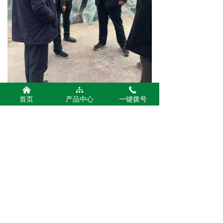
낀
뀒
끅
首页
产品中心
一键拨号
公司名称：
河南东莲生物科技有限公司
400-000-7887